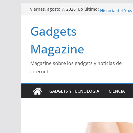
Saltar
Lo último:
Curiosidades Fas
viernes, agosto 7, 2026
al
Historia del Yog
Beneficios y Cur
contenido
Gadgets
La Influencia de
La Unión Europea
Magazine
Magazine sobre los gadgets y noticias de
internet
GADGETS Y TECNOLOGÍA
CIENCIA