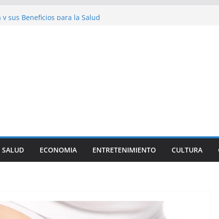
cinantes sobre los Perros Salchicha
a y sus Beneficios para la Salud
iosidades sobre la Dieta Mediterránea
l Streetwear en la Moda Juvenil Actual
: Una Historia Fácil de Entender
SALUD
ECONOMIA
ENTRETENIMIENTO
CULTURA