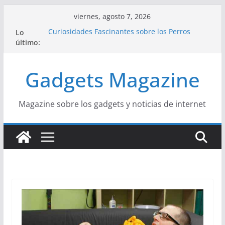
Saltar
viernes, agosto 7, 2026
al
Lo
Curiosidades Fascinantes sobre los Perros
contenido
último:
Salchicha
Historia del Yoga y sus Beneficios para la Salud
Beneficios y Curiosidades sobre la Dieta
Gadgets Magazine
Mediterránea
La Influencia del Streetwear en la Moda Juvenil
Actual
La Unión Europea: Una Historia Fácil de
Magazine sobre los gadgets y noticias de internet
Entender