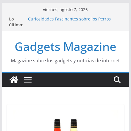
Saltar
viernes, agosto 7, 2026
al
Lo
Curiosidades Fascinantes sobre los Perros
contenido
último:
Salchicha
Historia del Yoga y sus Beneficios para la Salud
Beneficios y Curiosidades sobre la Dieta
Gadgets Magazine
Mediterránea
La Influencia del Streetwear en la Moda Juvenil
Actual
La Unión Europea: Una Historia Fácil de
Magazine sobre los gadgets y noticias de internet
Entender