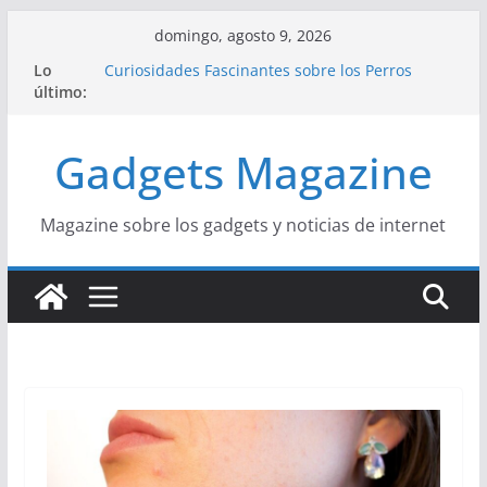
Saltar
domingo, agosto 9, 2026
al
Lo
Curiosidades Fascinantes sobre los Perros
contenido
último:
Salchicha
Historia del Yoga y sus Beneficios para la Salud
Beneficios y Curiosidades sobre la Dieta
Gadgets Magazine
Mediterránea
La Influencia del Streetwear en la Moda Juvenil
Actual
La Unión Europea: Una Historia Fácil de
Magazine sobre los gadgets y noticias de internet
Entender