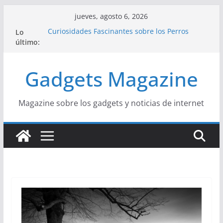
Saltar
jueves, agosto 6, 2026
al
Lo
Curiosidades Fascinantes sobre los Perros
contenido
último:
Salchicha
Historia del Yoga y sus Beneficios para la Salud
Beneficios y Curiosidades sobre la Dieta
Gadgets Magazine
Mediterránea
La Influencia del Streetwear en la Moda Juvenil
Actual
La Unión Europea: Una Historia Fácil de
Magazine sobre los gadgets y noticias de internet
Entender