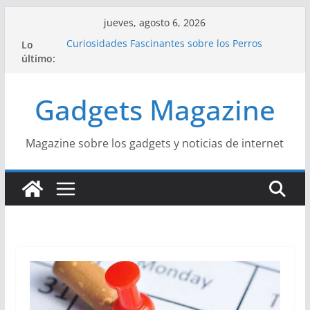
Saltar
jueves, agosto 6, 2026
al
Lo
Curiosidades Fascinantes sobre los Perros
contenido
último:
Salchicha
Historia del Yoga y sus Beneficios para la Salud
Beneficios y Curiosidades sobre la Dieta
Gadgets Magazine
Mediterránea
La Influencia del Streetwear en la Moda Juvenil
Actual
La Unión Europea: Una Historia Fácil de
Magazine sobre los gadgets y noticias de internet
Entender