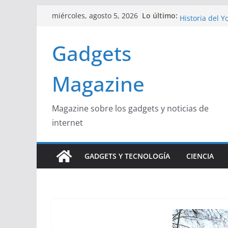
Saltar
Curiosidades 
Lo último:
miércoles, agosto 5, 2026
al
Historia del Y
Beneficios y 
contenido
Gadgets
La Influencia 
La Unión Euro
Magazine
Magazine sobre los gadgets y noticias de
internet
GADGETS Y TECNOLOGÍA
CIENCIA