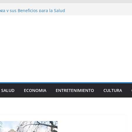
Fascinantes sobre los Perros Salchicha
oga y sus Beneficios para la Salud
Curiosidades sobre la Dieta Mediterránea
del Streetwear en la Moda Juvenil Actual
pea: Una Historia Fácil de Entender
SALUD
ECONOMIA
ENTRETENIMIENTO
CULTURA