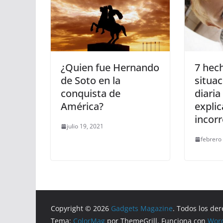
¿Quien fue Hernando
7 hec
de Soto en la
situac
conquista de
diaria
América?
expli
incor
julio 19, 2021
febrero
Copyright © 2026
Gadgets Magazine
. Todos los de
Tema:
ColorMag
por ThemeGrill. Funciona con
Wor