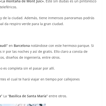
«L
a montaña de Mont Juic».
Este sin dudas es un pintoresco
teleféricos.
ar y de la ciudad. Además, tiene inmensos panoramas podrás
al da respiro verde para la gran ciudad.
audi”
en
Barcelona
notándose con este hermoso parque. Si
ir por las noches y así de gratis. Ello claro a consta de
s, diseños de ingeniería, entre otros.
o es completa sin el pasar por allí.
ntes el cual te hará viajar en tiempo por callejones
a”
La “
Basilica de Santa María”
entre otros.