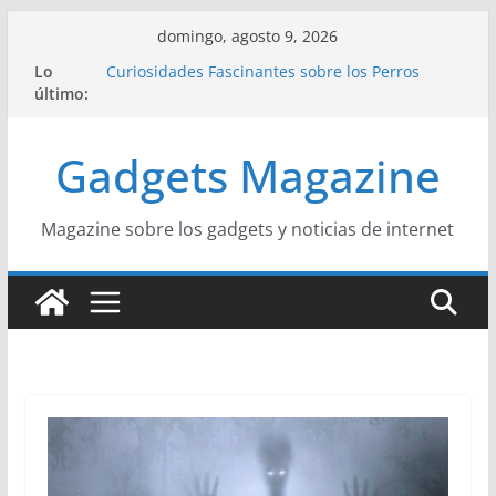
Saltar
domingo, agosto 9, 2026
al
Lo
Curiosidades Fascinantes sobre los Perros
contenido
último:
Salchicha
Historia del Yoga y sus Beneficios para la Salud
Beneficios y Curiosidades sobre la Dieta
Gadgets Magazine
Mediterránea
La Influencia del Streetwear en la Moda Juvenil
Actual
La Unión Europea: Una Historia Fácil de
Magazine sobre los gadgets y noticias de internet
Entender