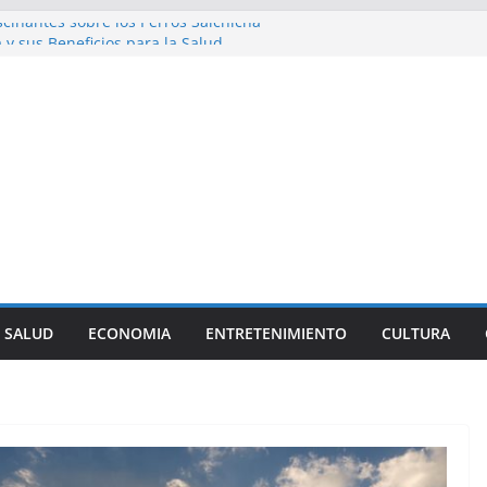
cinantes sobre los Perros Salchicha
a y sus Beneficios para la Salud
iosidades sobre la Dieta Mediterránea
l Streetwear en la Moda Juvenil Actual
: Una Historia Fácil de Entender
SALUD
ECONOMIA
ENTRETENIMIENTO
CULTURA