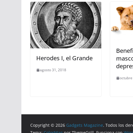
Benefi
Herodes I, el Grande
masco
depre
agosto 31, 2018
octubre
Copyright © 2026
Gadgets Magazine
. Todos los de
Tema:
ColorMag
por ThemeGrill. Funciona con
Wor