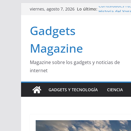
Saltar
Lo último:
Curiosidades Fas
viernes, agosto 7, 2026
al
Historia del Yog
Beneficios y Cur
contenido
Gadgets
La Influencia de
La Unión Europea
Magazine
Magazine sobre los gadgets y noticias de
internet
GADGETS Y TECNOLOGÍA
CIENCIA