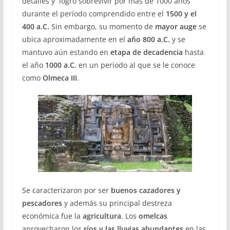
detalles y logró sobrevivir por más de 1000 años
durante el período comprendido entre el
1500 y el
400 a.C.
Sin embargo, su momento de
mayor auge
se
ubica aproximadamente en el
año 800 a.C.
y se
mantuvo aún estando en
etapa de decadencia
hasta
el año
1000 a.C.
en un período al que se le conoce
como
Olmeca III
.
Se caracterizaron por ser
buenos cazadores y
pescadores
y además su principal destreza
económica fue la
agricultura
. Los
omelcas
aprovecharon los
ríos y las lluvias abundantes
en las