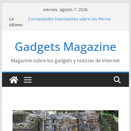
Saltar
viernes, agosto 7, 2026
al
Lo
Curiosidades Fascinantes sobre los Perros
contenido
último:
Salchicha
Historia del Yoga y sus Beneficios para la Salud
Beneficios y Curiosidades sobre la Dieta
Gadgets Magazine
Mediterránea
La Influencia del Streetwear en la Moda Juvenil
Actual
La Unión Europea: Una Historia Fácil de
Magazine sobre los gadgets y noticias de internet
Entender