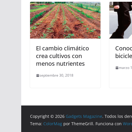
El cambio climático
Conoc
crea cultivos con
bicicl
menos nutrientes
marzo 1
septiembre 30, 2018
Copyright © 2026
Gadgets Magazine
. Todos los de
Tema:
ColorMag
por ThemeGrill. Funciona con
Wor