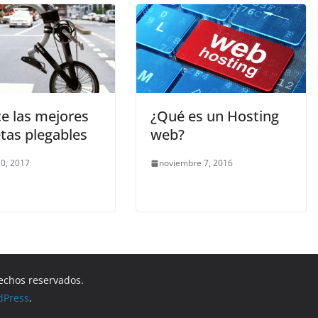
e las mejores
¿Qué es un Hosting
etas plegables
web?
0, 2017
noviembre 7, 2016
rechos reservados.
dPress
.