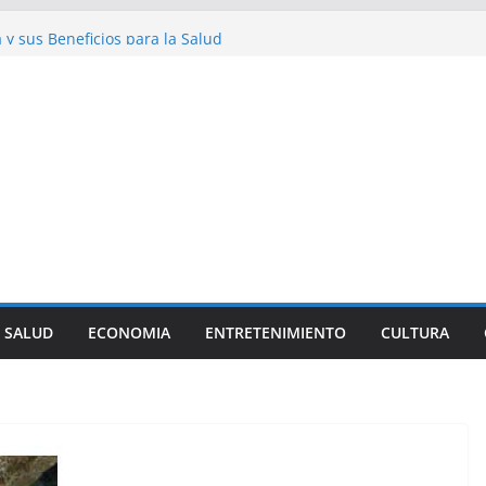
cinantes sobre los Perros Salchicha
a y sus Beneficios para la Salud
iosidades sobre la Dieta Mediterránea
l Streetwear en la Moda Juvenil Actual
: Una Historia Fácil de Entender
SALUD
ECONOMIA
ENTRETENIMIENTO
CULTURA