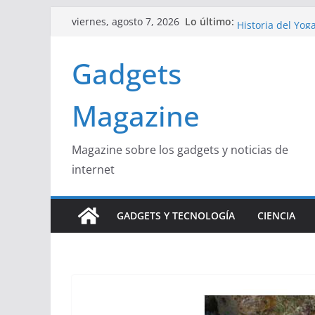
Saltar
Curiosidades Fas
Lo último:
viernes, agosto 7, 2026
Historia del Yog
al
Beneficios y Cur
contenido
Gadgets
La Influencia de
La Unión Europea
Magazine
Magazine sobre los gadgets y noticias de
internet
GADGETS Y TECNOLOGÍA
CIENCIA