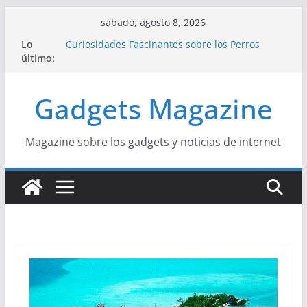
Saltar
sábado, agosto 8, 2026
al
Lo
Curiosidades Fascinantes sobre los Perros
contenido
último:
Salchicha
Historia del Yoga y sus Beneficios para la Salud
Beneficios y Curiosidades sobre la Dieta
Gadgets Magazine
Mediterránea
La Influencia del Streetwear en la Moda Juvenil
Actual
La Unión Europea: Una Historia Fácil de
Magazine sobre los gadgets y noticias de internet
Entender