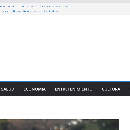
cinantes sobre los Perros Salchicha
a y sus Beneficios para la Salud
iosidades sobre la Dieta Mediterránea
l Streetwear en la Moda Juvenil Actual
: Una Historia Fácil de Entender
SALUD
ECONOMIA
ENTRETENIMIENTO
CULTURA