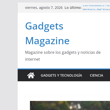
Saltar
Lo último:
Curiosidades Fas
viernes, agosto 7, 2026
al
Historia del Yog
Beneficios y Cur
contenido
Gadgets
La Influencia de
La Unión Europea
Magazine
Magazine sobre los gadgets y noticias de
internet
GADGETS Y TECNOLOGÍA
CIENCIA