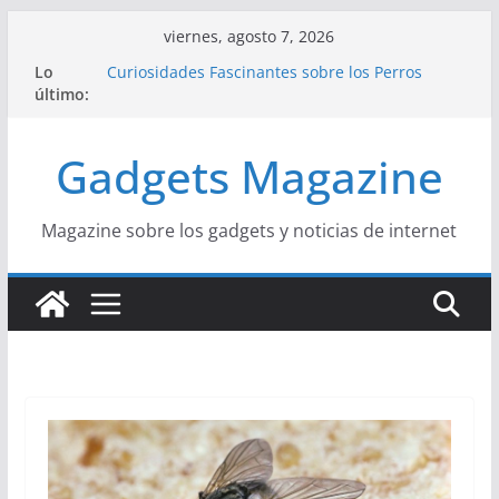
Saltar
viernes, agosto 7, 2026
al
Lo
Curiosidades Fascinantes sobre los Perros
contenido
último:
Salchicha
Historia del Yoga y sus Beneficios para la Salud
Beneficios y Curiosidades sobre la Dieta
Gadgets Magazine
Mediterránea
La Influencia del Streetwear en la Moda Juvenil
Actual
La Unión Europea: Una Historia Fácil de
Magazine sobre los gadgets y noticias de internet
Entender