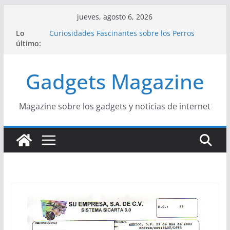
Saltar
jueves, agosto 6, 2026
al
Lo
Curiosidades Fascinantes sobre los Perros
contenido
último:
Salchicha
Historia del Yoga y sus Beneficios para la Salud
Beneficios y Curiosidades sobre la Dieta
Gadgets Magazine
Mediterránea
La Influencia del Streetwear en la Moda Juvenil
Actual
La Unión Europea: Una Historia Fácil de
Magazine sobre los gadgets y noticias de internet
Entender