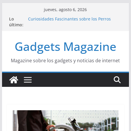
Saltar
jueves, agosto 6, 2026
al
Lo
Curiosidades Fascinantes sobre los Perros
contenido
último:
Salchicha
Historia del Yoga y sus Beneficios para la Salud
Beneficios y Curiosidades sobre la Dieta
Gadgets Magazine
Mediterránea
La Influencia del Streetwear en la Moda Juvenil
Actual
La Unión Europea: Una Historia Fácil de
Magazine sobre los gadgets y noticias de internet
Entender