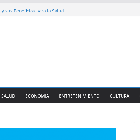
cinantes sobre los Perros Salchicha
a y sus Beneficios para la Salud
iosidades sobre la Dieta Mediterránea
l Streetwear en la Moda Juvenil Actual
: Una Historia Fácil de Entender
SALUD
ECONOMIA
ENTRETENIMIENTO
CULTURA