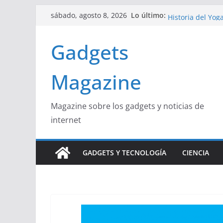
Saltar
Lo último:
Curiosidades Fas
sábado, agosto 8, 2026
al
Historia del Yog
Beneficios y Cur
contenido
Gadgets
La Influencia de
La Unión Europea
Magazine
Magazine sobre los gadgets y noticias de
internet
GADGETS Y TECNOLOGÍA
CIENCIA