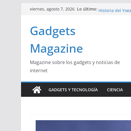
Saltar
Curiosidades Fas
Lo último:
viernes, agosto 7, 2026
al
Historia del Yog
Beneficios y Cur
contenido
Gadgets
La Influencia de
La Unión Europea
Magazine
Magazine sobre los gadgets y noticias de
internet
GADGETS Y TECNOLOGÍA
CIENCIA