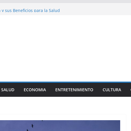
cinantes sobre los Perros Salchicha
a y sus Beneficios para la Salud
iosidades sobre la Dieta Mediterránea
l Streetwear en la Moda Juvenil Actual
: Una Historia Fácil de Entender
SALUD
ECONOMIA
ENTRETENIMIENTO
CULTURA