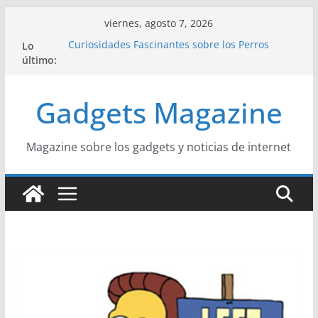
Saltar
viernes, agosto 7, 2026
al
Lo
Curiosidades Fascinantes sobre los Perros
contenido
último:
Salchicha
Historia del Yoga y sus Beneficios para la Salud
Beneficios y Curiosidades sobre la Dieta
Gadgets Magazine
Mediterránea
La Influencia del Streetwear en la Moda Juvenil
Actual
La Unión Europea: Una Historia Fácil de
Magazine sobre los gadgets y noticias de internet
Entender