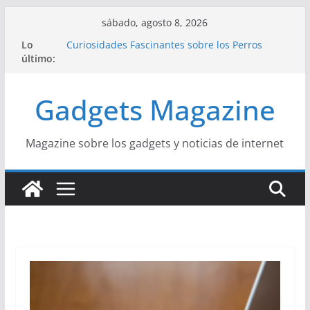
Saltar
sábado, agosto 8, 2026
al
Lo
Curiosidades Fascinantes sobre los Perros
contenido
último:
Salchicha
Historia del Yoga y sus Beneficios para la Salud
Beneficios y Curiosidades sobre la Dieta
Gadgets Magazine
Mediterránea
La Influencia del Streetwear en la Moda Juvenil
Actual
La Unión Europea: Una Historia Fácil de
Magazine sobre los gadgets y noticias de internet
Entender